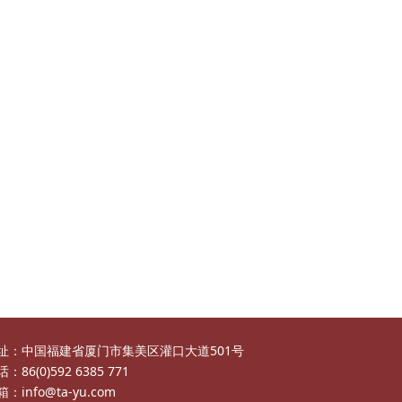
址：中国福建省厦门市集美区灌口大道501号
：86(0)592 6385 771
：info@ta-yu.com