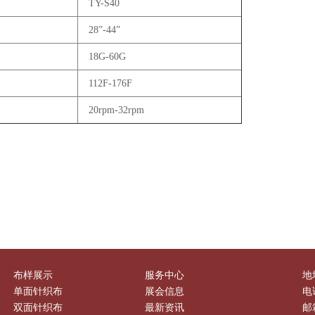
TY-S40
28”-44”
18G-60G
112F-176F
20rpm-32rpm
布样展示
服务中心
地
单面针织布
展会信息
电话
双面针织布
最新资讯
邮箱