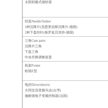
太阳积极式储纱器
织造Needle/Sinker
1种沉降片(克恩里伯斯沉降片-德国)
2种下盘织针(格罗兹贝克特-德国)
三角Cam parts
沉降片三角
下盘三角
中央升降调整装置
机架Frame
欧陆E型
电控Drive/electric
大同交流变频马达(台湾)
施耐德电子变频控制器(法国)