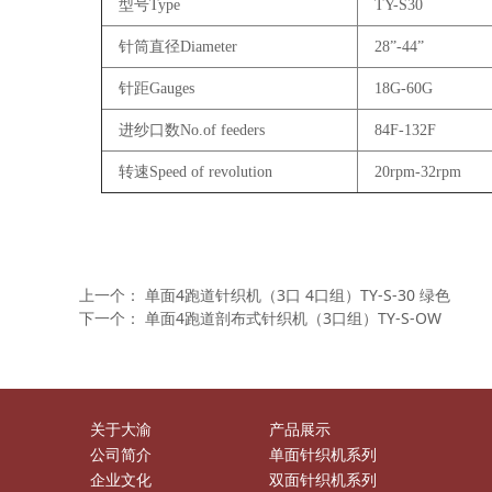
型号Type
TY-S30
针筒直径Diameter
28”-44”
针距Gauges
18G-60G
进纱口数No.of feeders
84F-132F
转速Speed of revolution
20rpm-32rpm
上一个：
单面4跑道针织机（3口 4口组）TY-S-30 绿色
下一个：
单面4跑道剖布式针织机（3口组）TY-S-OW
关于大渝
产品展示
公司简介
单面针织机系列
企业文化
双面针织机系列