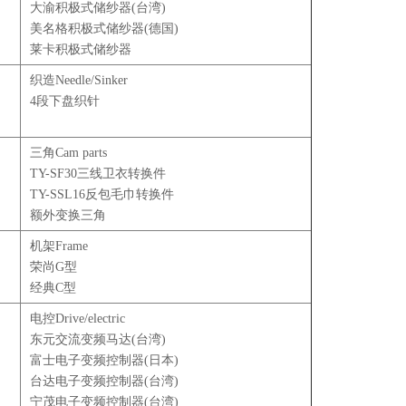
大渝积极式储纱器(台湾)
美名格积极式储纱器(德国)
莱卡积极式储纱器
织造Needle/Sinker
4段下盘织针
三角Cam parts
TY-SF30三线卫衣转换件
TY-SSL16反包毛巾转换件
额外变换三角
机架Frame
荣尚G型
经典C型
电控Drive/electric
东元交流变频马达(台湾)
富士电子变频控制器(日本)
台达电子变频控制器(台湾)
宁茂电子变频控制器(台湾)